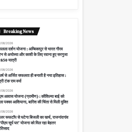
Breaking News
/08/2026
मलला दर्शन योजना : अम्बिकापुर से भारत गौरव
रेन से अयोध्या और काशी के लिए रवाना हुए सरगुजा
 850 यात्री
/08/2026
घर्ष से अर्जित सफलता ही बनाती है नया इतिहास :
त्री टंक राम वर्मा
/08/2026
एम आवास योजना (ग्रामीण) : कौशिल्या बाई को
ला पक्का आशियाना, बारिश की चिंता से मिली मुक्ति
/08/2026
लर रूफटॉप से घटेगा बिजली का खर्च, राजनांदगांव
ं ‘पीएम सूर्य घर’ योजना को मिल रहा बेहतर
रतिसाद