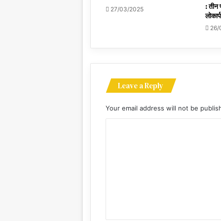
: तीन 
27/03/2025
लोकार्
26/
Leave a Reply
Your email address will not be publis
C
o
m
m
e
n
t