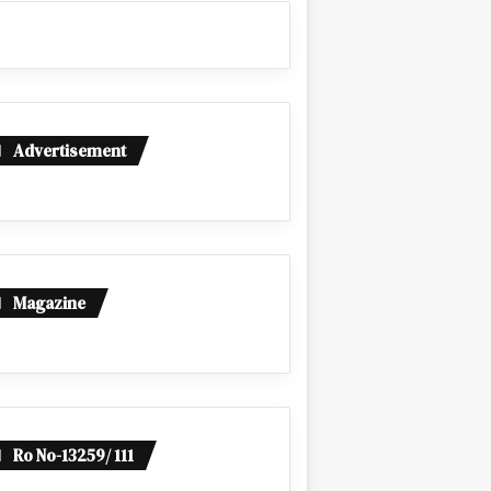
Advertisement
Magazine
Ro No-13259/ 111