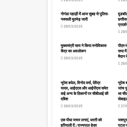
गोगंडा पहाड़ी में आज सुबह से पुलिस-
वुडबॉल
नक्सली मुठभेड़ जारी
छत्तीस
प्रदर्
29/03/2025
29/
मुख्यमंत्री साय ने किया मनोविकास
पीएम मो
केंद्र का अवलोकन
सभा मे
मैदान म
29/03/2025
26/
भूपेश बघेल, विनोद वर्मा, देवेंद्र
भूपेश 
यादव, आईएएस और आईपीएस समेत
जांच प
कई अन्य के ठिकानों पर सीबीआई की
था सील
दबिश
मोबाइल
26/03/2025
27/
एक पौधा जरूर लगाएं, धरती को
जशपुर 
हरियाली दें : राज्यपाल डेका
पटल प