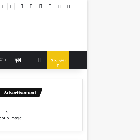
Facebook
X
YouTube
Instagram
Log In
Random Article
Sidebar
Random Article
Search for
्म
कृषि
खास खबर
Advertisement
×