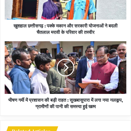
आवास एवं रोजगार: मनरेगा जॉब कार्ड और प्रधानमंत्री आवास योजना के अंतर्गत
आवास की चाबियां।
खुशहाल छत्तीसगढ़ : पक्के मकान और सरकारी योजनाओं ने बदली
चैतलाल मरावी के परिवार की तस्वीर
कृषि एवं अन्य: मत्स्य विभाग द्वारा महाजाल और आइस बॉक्स, तथा उद्यानिकी विभाग
द्वारा फलदार पौधे।
सामाजिक कल्याण और खेल: भारत माता वाहिनी के लिए सीटी व छड़ी, टीबी मुक्त
ग्राम के सरपंचों का सम्मान, और बच्चों के लिए स्पोर्ट्स किट।
ऑन-द-स्पॉट सेवाओं का लाभ
शिविरों की सबसे बड़ी विशेषता यह है कि यह केवल आवेदन लेने तक सीमित नहीं हैं,
भीषण गर्मी में प्रशासन की बड़ी राहत : सुखबासुपारा में लगा नया नलकूप,
बल्कि समस्याओं का मौके पर ही निराकरण करने का प्रयास किया जा रहा है।
ग्रामीणों की पानी की समस्या हुई खत्म
राजस्व संबंधी मामले जैसे नामांतरण, सीमांकन और बंटवारा के साथ-साथ आय-
जाति-निवास प्रमाण पत्र, मनरेगा मजदूरी का भुगतान, पेंशन, बिजली और पेयजल
जैसी समस्याओं के समाधान के लिए अलग-अलग विभाग के अधिकारी उपस्थित