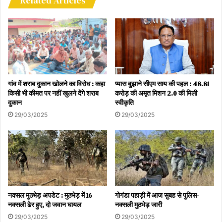
Related Articles
रहे। प्रशासन ने स्पष्ट किया है कि शिविर में प्राप्त हर आवेदन का निस्तारण
अधिकतम एक महीने की समय-सीमा के भीतर सुनिश्चित किया जाएगा।
जागरूकता और विशेष पहल
शिविरों में जिला स्तरीय अधिकारियों ने लोगों को सरकारी योजनाओं की जानकारी दी
और उनका लाभ उठाने के लिए प्रोत्साहित किया। इसके अलावा, शिविर को
गांव में शराब दुकान खोलने का विरोध : कहा
प्यास बुझाने सीएम साय की पहल : 48.81
किसी भी कीमत पर नहीं खुलने देंगे शराब
करोड़ की अमृत मिशन 2.0 की मिली
यादगार बनाने और जागरूकता फैलाने के लिए कुछ विशेष कदम भी उठाए गए:
दुकान
स्वीकृति
29/03/2025
29/03/2025
सुशासन सेल्फी पॉइंट: शिविर स्थल पर बनाए गए ‘सुशासन सेल्फी’ पॉइंट ग्रामीणों
के आकर्षण का केंद्र रहे।
स्वास्थ्य एवं पोषण: महिला एवं बाल विकास विभाग द्वारा शिशुवती माताओं को सुपोषण
किट वितरित की गई। साथ ही, भीषण गर्मी को देखते हुए स्वास्थ्य विभाग द्वारा हेल्थ
कैंप लगाया गया, जहाँ ओआरएस (ORS) घोल की भी विशेष व्यवस्था की गई थी।
नक्सल मुठभेड़ अपडेट : मुठभेड़ में 16
गोगंडा पहाड़ी में आज सुबह से पुलिस-
नक्सली ढेर हुए, दो जवान घायल
नक्सली मुठभेड़ जारी
यह प्रयास जिले में सुशासन की दिशा में एक बड़ा कदम है, जहाँ सरकारी अमला
29/03/2025
29/03/2025