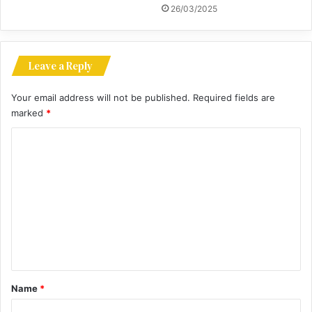
26/03/2025
Leave a Reply
Your email address will not be published.
Required fields are
marked
*
C
o
m
m
e
n
t
*
Name
*