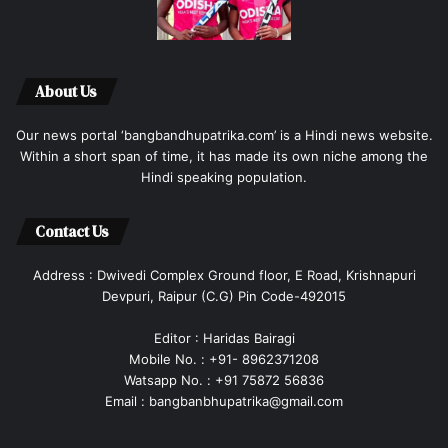
About Us
Our news portal ‘bangbandhupatrika.com’ is a Hindi news website.
Within a short span of time, it has made its own niche among the
Hindi speaking population.
Contact Us
Address : Dwivedi Complex Ground floor, E Road, Krishnapuri
Devpuri, Raipur (C.G) Pin Code-492015
Editor : Haridas Bairagi
Mobile No. : +91- 8962371208
Watsapp No. : +91 75872 56836
Email : bangbanbhupatrika@gmail.com