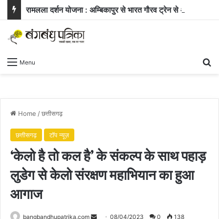
रामलला दर्शन योजना : अम्बिकापुर से भारत गौरव ट्रेन से अयोध्या और काशी के लिए रवाना हुए सरगुजा के 850 यात्री
Se
Menu
Home
/
छत्तीसगढ़
छत्तीसगढ़
टॉप न्यूज़
‘केलो है तो कल है’ के संकल्प के साथ पहाड़
लुडेग से केलो संरक्षण महाभियान का हुआ
आगाज
Send
bangbandhupatrika.com
08/04/2023
0
138