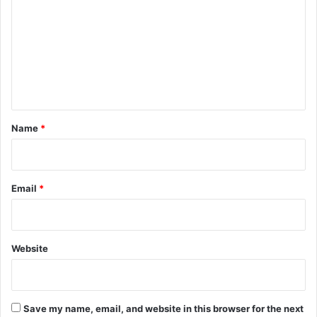
m
m
e
n
t
*
Name
*
Email
*
Website
Save my name, email, and website in this browser for the next