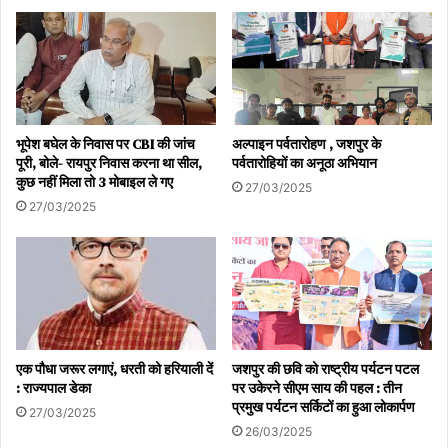
'केलो है तो कल है' के संकल्प के साथ पहाड़ लुडेग से केलो संरक्षण
महाभियान का हुआ आगाज
Kelo conservation campaign started from
mountain Ludeg with the resolution of 'Kelo hai
to kal hai'
भूपेश बघेल के निवास पर CBI की जांच
अल्पाइन पर्वतारोहण , जशपुर के
पूरी, बोले- रायपुर निवास करना था सील,
पर्वतारोहियों का अनूठा अभियान
कुछ नहीं मिला तो 3 मोबाइल ले गए
27/03/2025
27/03/2025
एक पौधा जरूर लगाएं, धरती को हरियाली दें
जशपुर की छवि को राष्ट्रीय पर्यटन पटल
: राज्यपाल डेका
पर उकेरने सीएम साय की पहल : तीन
प्रमुख पर्यटन सर्किटों का हुआ लोकार्पण
27/03/2025
26/03/2025