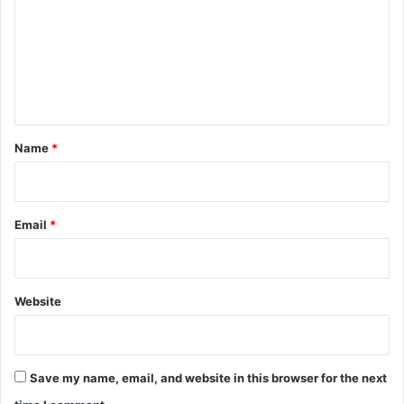
m
m
e
n
t
*
Name
*
Email
*
Website
Save my name, email, and website in this browser for the next