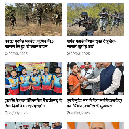
PCCF reviewed the works of the Forest
Department by conducting a surprise inspection
in the area
नक्सल मुठभेड़ अपडेट : मुठभेड़ में 16
गोगंडा पहाड़ी में आज सुबह से पुलिस-
पीसीसीएफ ने क्षेत्र में आकस्मिक निरीक्षण कर वन विभाग के कार्यों
नक्सली ढेर हुए, दो जवान घायल
नक्सली मुठभेड़ जारी
का लिया जायजा
29/03/2025
29/03/2025
वुडबॉल नेशनल चैंपियनशिप में छत्तीसगढ़ के
एम विष्णुदेव साय ने किया मनोविकास केंद्र
खिलाड़ियों ने शानदार प्रदर्शन
का निरीक्षण, बच्चों से की मुलाकात
29/03/2025
29/03/2025