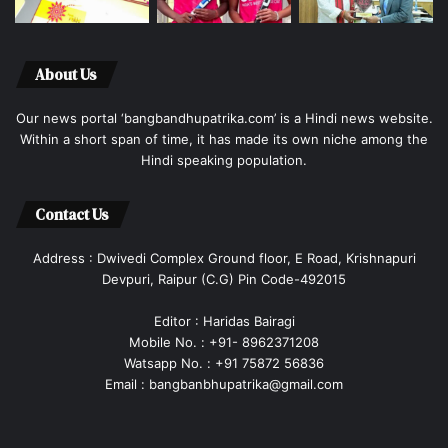
About Us
Our news portal ‘bangbandhupatrika.com’ is a Hindi news website.
Within a short span of time, it has made its own niche among the
Hindi speaking population.
Contact Us
Address : Dwivedi Complex Ground floor, E Road, Krishnapuri
Devpuri, Raipur (C.G) Pin Code-492015
Editor : Haridas Bairagi
Mobile No. : +91- 8962371208
Watsapp No. : +91 75872 56836
Email : bangbanbhupatrika@gmail.com