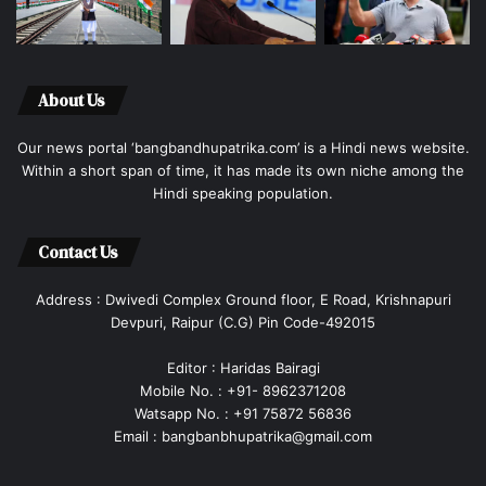
About Us
Our news portal ‘bangbandhupatrika.com’ is a Hindi news website.
Within a short span of time, it has made its own niche among the
Hindi speaking population.
Contact Us
Address : Dwivedi Complex Ground floor, E Road, Krishnapuri
Devpuri, Raipur (C.G) Pin Code-492015
Editor : Haridas Bairagi
Mobile No. : +91- 8962371208
Watsapp No. : +91 75872 56836
Email : bangbanbhupatrika@gmail.com