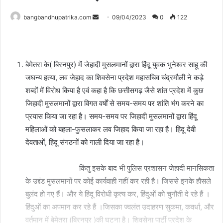
Send
bangbandhupatrika.com
09/04/2023
0
122
an
email
बेमेतरा के( बिरनपुर) में जेहादी मुसलमानों द्वारा हिंदू युवक भुनेश्वर साहू की
जघन्य हत्या, लव जेहाद का शिवसेना प्रदेश महासचिव चंद्रमौली ने कड़े
शब्दों में विरोध किया है एवं कहा है कि छत्तीसगढ़ जैसे शांत प्रदेश में कुछ
जिहादी मुसलमानों द्वारा विगत वर्षों से समय-समय पर शांति भंग करने का
प्रयास किया जा रहा है। समय-समय पर जिहादी मुसलमानों द्वारा हिंदू
महिलाओं को बहला-फुसलाकर लव जिहाद किया जा रहा है। हिंदू देवी
देवताओं, हिंदू संगठनों को गाली दिया जा रहा है।
किंतु इसके बाद भी पुलिस प्रशासन जेहादी मानसिकता
के उद्दंड मुसलमानों पर कोई कार्यवाही नहीं कर रही है। जिससे इनके हौसले
बुलंद हो गए हैं। और ये हिंदू विरोधी कृत्य कर, हिंदुओं को चुनौती दे रहे हैं ।
हिंदुओं का अपमान कर रहे हैं ।जिसका ज्वलंत उदाहरण सुकमा, कवर्धा, और
वर्तमान में बेमेतरा (बिरनपुर )की घटना है। शिवसेना पार्टी प्रदेश के