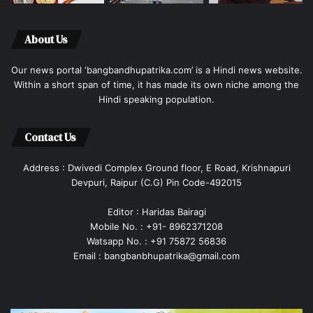
About Us
Our news portal ‘bangbandhupatrika.com’ is a Hindi news website.
Within a short span of time, it has made its own niche among the
Hindi speaking population.
Contact Us
Address : Dwivedi Complex Ground floor, E Road, Krishnapuri
Devpuri, Raipur (C.G) Pin Code-492015
Editor : Haridas Bairagi
Mobile No. : +91- 8962371208
Watsapp No. : +91 75872 56836
Email : bangbanbhupatrika@gmail.com