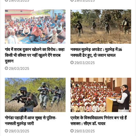
29/03/2025
29/03/2025
alerts in these districts including Ranchi
Dhanbad
Students 'Jharkhand bandh' continues against
planning policy
गांव में शराब दुकान खोलने का विरोध : कहा
नक्सल मुठभेड़ अपडेट : मुठभेड़ में 16
किसी भी कीमत पर नहीं खुलने देंगे शराब
नक्सली ढेर हुए, दो जवान घायल
धनबाद समेत इन जिलों में अलर्ट
दुकान
29/03/2025
नियोजन नीति के खिलाफ छात्रों का 'झारखंड बंद’ जारी
29/03/2025
रांची
गोगंडा पहाड़ी में आज सुबह से पुलिस-
प्रदेश के विश्वविद्यालय निरंतर बन रहे हैं
नक्सली मुठभेड़ जारी
सशक्त : सीएम डॉ. यादव
29/03/2025
29/03/2025