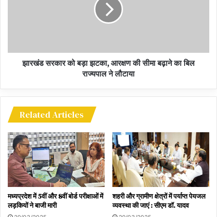
से जगह जगह सड़कें जाम है. रोजमर्रा के कामों के लिए बाहर निकले लोग जहां तहां
फंसे हुए हैं और भीषण गर्मी में लोगों का हाल बेहाल है. कई जगह गर्मी से परेशान लोग
बंदी कर रहे छात्रों से भी उलझ पड़े. वहीं छात्र संगठनों के बंद को देखते हुए पुलिस
मुख्यालय ने राज्य के सभी 24 जिलों को अलर्ट किया गया. पुलिस-प्रशासन की
झारखंड सरकार को बड़ा झटका, आरक्षण की सीमा बढ़ाने का बिल
जगह-जगह पर तैनाती बढ़ा दी गई है. बंद को लेकर रांची, बोकारो और धनबाद के
राज्यपाल ने लौटाया
एसपी को विशेष सतर्कता बरतने की हिदायत दी गयी है.
5000 से अधिक जवानों की तैनाती
झारखंड बंद समर्थकों से निपटने के लिए 5000 से अधिक जवानों की अतिरिक्त
Related Articles
तैनाती की गई है. राज्य में सुरक्षा के पुख्ता इंतजाम किए गए हैं. दरअसल, पिछली
सरकार से पहले नियुक्तियों में 50% आरक्षण का प्रावधान था, लेकिन इसमें EWS
के तहत सवर्णों का आरक्षण जुड़ जानके बाद यह 60% हो गया है. ऐसे में 60% सीटों
पर नियुक्तियां झारखंड के आरक्षित वर्ग के उम्मीदवारों की होगी. वहीं 40 प्रतिशत
सीटें ‘ओपन टू ऑल’ है यानी केवल 60% आरक्षित सीटें ही ऐसी हैं, जिन पर
झारखंड के ही अभ्यर्थियों की नियुक्ति होनी है. बाकी के 40% सीटों पर किसी भी
मध्यप्रदेश में 5वीं और 8वीं बोर्ड परीक्षाओं में
शहरी और ग्रामीण क्षेत्रों में पर्याप्त पेयजल
राज्य के युवा झारखंड में रोजगार पा सकते हैं.
लड़कियों ने बाजी मारी
व्यवस्था की जाएं : सीएम डॉ. यादव