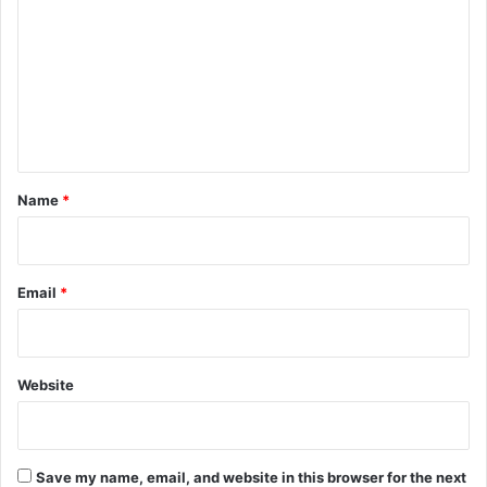
m
m
e
n
t
*
Name
*
Email
*
Website
Save my name, email, and website in this browser for the next