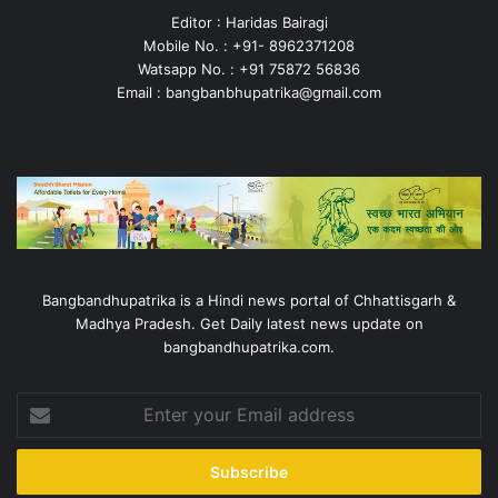
Editor : Haridas Bairagi
Mobile No. : +91- 8962371208
Watsapp No. : +91 75872 56836
Email : bangbanbhupatrika@gmail.com
Bangbandhupatrika is a Hindi news portal of Chhattisgarh &
Madhya Pradesh. Get Daily latest news update on
bangbandhupatrika.com.
Enter
your
Email
address