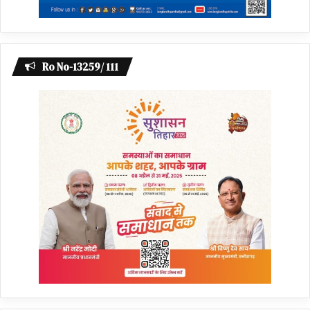
Ro No-13259/ 111