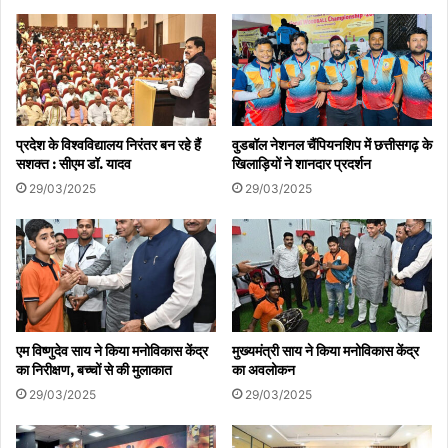
There will be no relief from corona now
देश को अभी नहीं मिलेगी कोरोना से राहत
स्वास्थ्य मंत्रालय ने बताया कब कम होंगे Covid-19 के केस
प्रदेश के विश्वविद्यालय निरंतर बन रहे हैं
वुडबॉल नेशनल चैंपियनशिप में छत्तीसगढ़ के
सशक्त : सीएम डॉ. यादव
खिलाड़ियों ने शानदार प्रदर्शन
29/03/2025
29/03/2025
एम विष्णुदेव साय ने किया मनोविकास केंद्र
मुख्यमंत्री साय ने किया मनोविकास केंद्र
का निरीक्षण, बच्चों से की मुलाकात
का अवलोकन
29/03/2025
29/03/2025