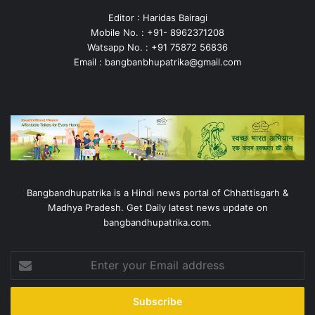
Editor : Haridas Bairagi
Mobile No. : +91- 8962371208
Watsapp No. : +91 75872 56836
Email : bangbanbhupatrika@gmail.com
Bangbandhupatrika is a Hindi news portal of Chhattisgarh &
Madhya Pradesh. Get Daily latest news update on
bangbandhupatrika.com.
Enter
your
Email
address