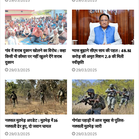
29/03/2025
29/03/2025
कोविड-19 से मृत्यु दर 1.19 प्रतिशत है
देश में संक्रमण की संख्या बढ़कर अब 4,47,76,002 हो गई है। अभी तक कुल
4,42,04,771 लोग वायरस को मात देकर ठीक हुए हैं। संक्रमण से ठीक होने
वाले मरीजों की राष्ट्रीय दर 98.72 प्रतिशत है। सक्रिय केस कुल मामलों का
0.9 प्रतिशत है। कोविड-19 से मृत्यु दर 1.19 प्रतिशत है। देश में टीकाकरण
गांव में शराब दुकान खोलने का विरोध : कहा
प्यास बुझाने सीएम साय की पहल : 48.81
अभियान के तहत 220.66 करोड़ कोरोनारोधी वैक्सीन लगाई जा चुकी हैं।
किसी भी कीमत पर नहीं खुलने देंगे शराब
करोड़ की अमृत मिशन 2.0 की मिली
दुकान
स्वीकृति
29/03/2025
29/03/2025
Health Ministry told when the cases of Covid-
19 will reduce
increase in cases of infection due to
subvariant XBB.1.16
नक्सल मुठभेड़ अपडेट : मुठभेड़ में 16
गोगंडा पहाड़ी में आज सुबह से पुलिस-
नक्सली ढेर हुए, दो जवान घायल
नक्सली मुठभेड़ जारी
The country will not get relief from Corona
29/03/2025
29/03/2025
now