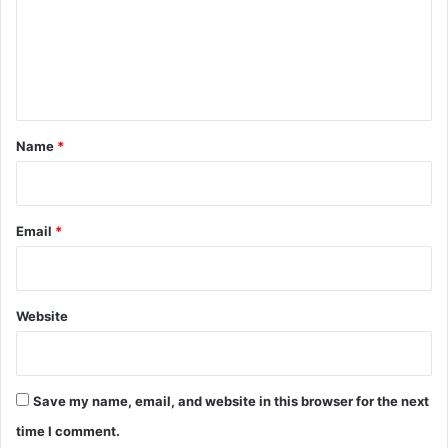
m
e
n
t
*
Name
*
Email
*
Website
Save my name, email, and website in this browser for the next
time I comment.