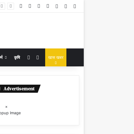
Facebook
X
YouTube
Instagram
Log In
Random Article
Sidebar
Random Article
Search for
्म
कृषि
खास खबर
Advertisement
×