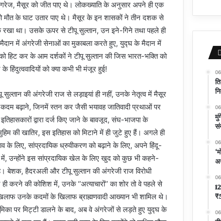
ी अंगरेज, मैसूर को जीत पाए थे। लोकख्याति के अनुसार अपने ही एक
को मौत के घाट उतार पाए थे। मैसूर के इन शासकों ने तीन दशक से
रोके रखा था। उसके ऊपर से टीपू सुल्तान, उन इने-गिने तथा पहले ही
 मैदान में अंगरेजी सेनाओं का मुकाबला करते हुए, युद्घ के मैदान में
को हिट कर के आम दर्शकों ने टीपू सुल्तान की जिस भारत-भक्ति को
हिंदुत्ववादियों को क्या कभी भी मंजूर हुई!
06
ति
नि
 सुल्तान की अंगरेजी राज से लड़ाइयां ही नहीं, उनके नेतृत्व में मैसूर
्ण कदम बढ़ाने, जिनमें स्तन कर जैसी भयावह जातिवादी प्रथाओं पर
06
मु
िहासकारों द्वारा दर्ज किए जाने के बावजूद, संघ-भाजपा के
सं
 मुहिम की खातिर, इस इतिहास को मिटाने में ही जुटे हुए हैं। अगले ही
06
व के लिए, सांप्रदायिक ध्रुवीकरण को बढ़ाने के लिए, अपने हिंदू-
‘म
ें, उन्होंने इस सांप्रदायिक खेल के लिए खुद को कुछ भी कहने-
अर
 है। बेशक, हैदरअली और टीपू सुल्तान की अंगरेजी राज विरोधी
06
ही करने की कोशिश में, उनके ‘‘अत्याचारों’’ का शोर तो वे पहले से
12
₹5
 खिलाफ उनके कदमों के खिलाफ ब्राह्मणवादी आख्यान भी शामिल थे।
िका पर मिट्टी डालने के बाद, अब वे अंगरेजों से लड़ते हुए युद्घ के
06