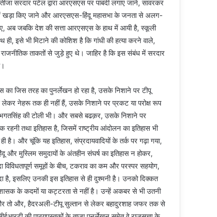
नतीजा सरदार पटेल द्वारा आरएसएस पर पाबंदी लगाए जाने, सावरकर
े में खड़ा किए जाने और आरएसएस-हिंदू महासभा के जनता से अलग-
ए, अब जबकि देश की सत्ता आरएसएस के हाथ में आयी है, स्कूली
थ ही, इसे भी मिटाने की कोशिश है कि गांधी की हत्या करने वाले,
नीतिक ताकतों से जुड़े हुए थे। जाहिर है कि इस संबंध में सरदार
है।
ा जिस तरह का पुनर्लेखन हो रहा है, उसके निशाने पर टीपू
े लेकर नेहरू तक ही नहीं हैं, उसके निशाने पर प्रकट या परोक्ष रूप
ं और भगतसिंह की टोली भी। और सबसे बढक़र, उसके निशाने पर
विक रहनी तथा इतिहास है, जिसमें राष्ट्रीय आंदोलन का इतिहास भी
 है। और चूंकि यह इतिहास, संप्रदायवादियों के तर्क पर गढ़ा गया,
दू और मुस्लिम समुदायों के अंतहीन संघर्ष का इतिहास न होकर,
यादा विविधतापूर्ण समूहों के बीच, टकराव का कम और परस्पर सहयोग,
ादा है, इसलिए उनकी इस इतिहास से ही दुश्मनी है। उनको दिक्कत
ासक के कदमों या कट्टरता से नहीं है। उन्हें अकबर से भी उतनी
। और तो और, हैदरअली-टीपू सुल्तान से लेकर बहादुरशाह जफर तक से
ीईआरटी की पाठ्यपुस्तकों के ताजा पुनर्लेखन समेत वे राजसत्ता के