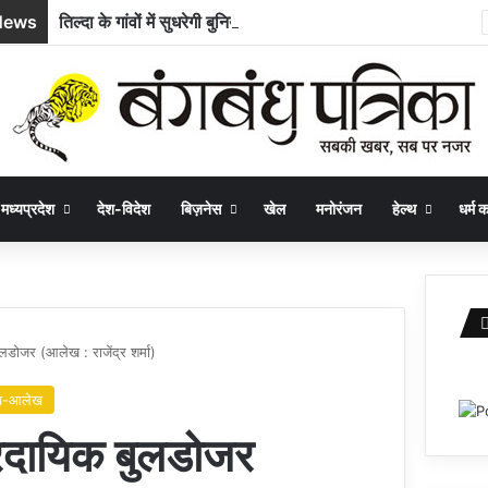
News
तिल्दा के गांवों में सुधरेगी बुनियादी अधोसंरचना, 10 निर्माण कार्यों के लिए 58.71 लाख रुपये स्वीकृत
मध्यप्रदेश
देश-विदेश
बिज़नेस
खेल
मनोरंजन
हेल्थ
धर्म कर
लडोजर (आलेख : राजेंद्र शर्मा)
ख-आलेख
्रदायिक बुलडोजर