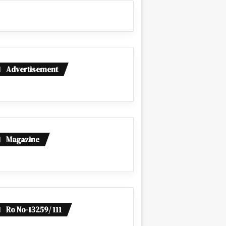
Advertisement
Magazine
Ro No-13259/ 111