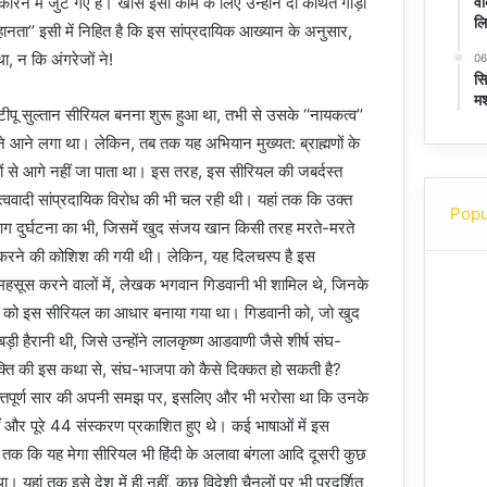
वी
 नकारने में जुट गए हैं। खास इसी काम के लिए उन्होंने दो कथित गौड़ा
लि
हानता’’ इसी में निहित है कि इस सांप्रदायिक आख्यान के अनुसार,
था, न कि अंगरेजों ने!
06
सि
मश
टीपू सुल्तान सीरियल बनना शुरू हुआ था, तभी से उसके ‘‘नायकत्व’’
े आने लगा था। लेकिन, तब तक यह अभियान मुख्यत: ब्राह्मणों के
ावों से आगे नहीं जा पाता था। इस तरह, इस सीरियल की जबर्दस्त
त्ववादी सांप्रदायिक विरोध की भी चल रही थी। यहां तक कि उक्त
Popu
 आग दुर्घटना का भी, जिसमें खुद संजय खान किसी तरह मरते-मरते
ल करने की कोशिश की गयी थी। लेकिन, यह दिलचस्प है इस
ी महसूस करने वालों में, लेखक भगवान गिडवानी भी शामिल थे, जिनके
ान’’ को इस सीरियल का आधार बनाया गया था। गिडवानी को, जो खुद
ड़ी हैरानी थी, जिसे उन्होंने लालकृष्ण आडवाणी जैसे शीर्ष संघ-
क्ति की इस कथा से, संघ-भाजपा को कैसे दिक्कत हो सकती है?
क्तिपूर्ण सार की अपनी समझ पर, इसलिए और भी भरोसा था कि उनके
ीं और पूरे 44 संस्करण प्रकाशित हुए थे। कई भाषाओं में इस
ं तक कि यह मेगा सीरियल भी हिंदी के अलावा बंगला आदि दूसरी कुछ
ा। यहां तक इसे देश में ही नहीं, कुछ विदेशी चैनलों पर भी प्रदर्शित