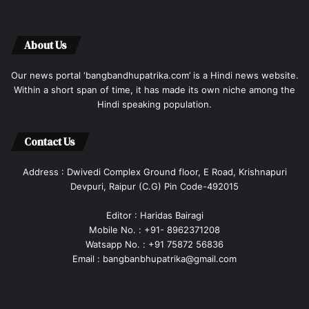
About Us
Our news portal ‘bangbandhupatrika.com’ is a Hindi news website.
Within a short span of time, it has made its own niche among the
Hindi speaking population.
Contact Us
Address : Dwivedi Complex Ground floor, E Road, Krishnapuri
Devpuri, Raipur (C.G) Pin Code-492015
Editor : Haridas Bairagi
Mobile No. : +91- 8962371208
Watsapp No. : +91 75872 56836
Email : bangbanbhupatrika@gmail.com