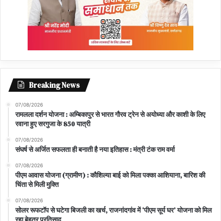
Breaking News
07/08/2026
रामलला दर्शन योजना : अम्बिकापुर से भारत गौरव ट्रेन से अयोध्या और काशी के लिए
रवाना हुए सरगुजा के 850 यात्री
07/08/2026
संघर्ष से अर्जित सफलता ही बनाती है नया इतिहास : मंत्री टंक राम वर्मा
07/08/2026
पीएम आवास योजना (ग्रामीण) : कौशिल्या बाई को मिला पक्का आशियाना, बारिश की
चिंता से मिली मुक्ति
07/08/2026
सोलर रूफटॉप से घटेगा बिजली का खर्च, राजनांदगांव में ‘पीएम सूर्य घर’ योजना को मिल
रहा बेहतर प्रतिसाद