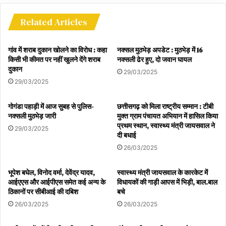
भारत की पैनी नजर
Related Articles
इस पूरे घटनाक्रम ने भारत और पाकिस्तान के बीच के कूटनीतिक माहौल को और
गांव में शराब दुकान खोलने का विरोध : कहा
नक्सल मुठभेड़ अपडेट : मुठभेड़ में 16
संवेदनशील बना दिया है। फिलहाल इस मामले पर भारत सरकार की ओर से कोई
किसी भी कीमत पर नहीं खुलने देंगे शराब
नक्सली ढेर हुए, दो जवान घायल
आधिकारिक बयान जारी नहीं किया गया है, लेकिन विशेषज्ञ मानते हैं कि PoK के
दुकान
29/03/2025
भीतर से उठ रही यह आवाज पाकिस्तान के लिए एक बड़ी चुनौती बन चुकी है।
29/03/2025
गोगंडा पहाड़ी में आज सुबह से पुलिस-
छत्तीसगढ़ को मिला राष्ट्रीय सम्मान : टीबी
नक्सली मुठभेड़ जारी
मुक्त ग्राम पंचायत अभियान में हासिल किया
प्रथम स्थान, स्वास्थ्य मंत्री जायसवाल ने
29/03/2025
दी बधाई
26/03/2025
भूपेश बघेल, विनोद वर्मा, देवेंद्र यादव,
स्वास्थ्य मंत्री जायसवाल के कारकेट में
आईएएस और आईपीएस समेत कई अन्य के
विधायकों की गाड़ी आपस में भिड़ी, बाल.बाल
ठिकानों पर सीबीआई की दबिश
बचे
26/03/2025
26/03/2025