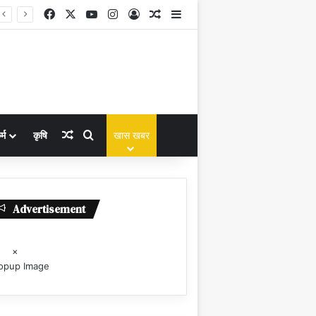
Facebook
X
YouTube
Instagram
Log In
Random Article
Sidebar
Random Article
Search for
्म
कृषि
खास खबर
Advertisement
×