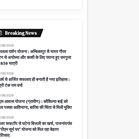
Breaking News
/08/2026
मलला दर्शन योजना : अम्बिकापुर से भारत गौरव
रेन से अयोध्या और काशी के लिए रवाना हुए सरगुजा
 850 यात्री
/08/2026
घर्ष से अर्जित सफलता ही बनाती है नया इतिहास :
त्री टंक राम वर्मा
/08/2026
एम आवास योजना (ग्रामीण) : कौशिल्या बाई को
ला पक्का आशियाना, बारिश की चिंता से मिली मुक्ति
/08/2026
लर रूफटॉप से घटेगा बिजली का खर्च, राजनांदगांव
ं ‘पीएम सूर्य घर’ योजना को मिल रहा बेहतर
रतिसाद