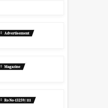
Advertisement
Magazine
Ro No-13259/ 111