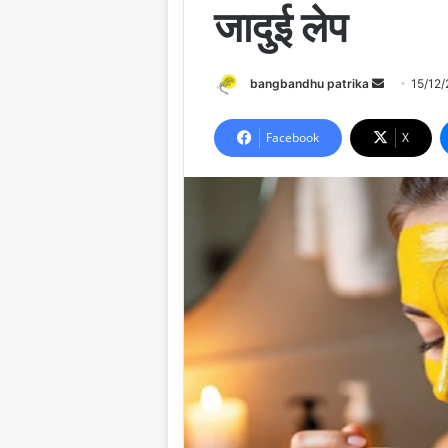
जादुई लेप
Send
bangbandhu patrika
15/12
an
email
Facebook
X