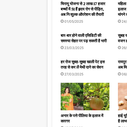
चिरायु योजना से 2 लाख 17 हजार
महिला 
बच्चों में 51 हैं हृदय रोग से पीड़ित,
इलाज 
अब निःशुल्क ऑपरेशन की तैयारी
मांगने
01/05/2025
24
बार-बार होने वाली एसिडिटी की
सुबह खा
समस्या सेहत पर पड़ सकती है भारी
वजन ह
23/03/2025
26
हर रोज सुबह-सुबह खाली पेट इस
रायपुर 
तरह से कर लें मेथी दाने का सेवन
अब मिल
27/03/2025
06
अनार के पत्ते पीलिया के इलाज में
हाई यू
कारगर
है लाभ