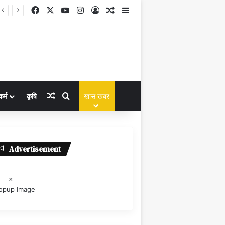
Facebook
X
YouTube
Instagram
Log In
Random Article
Sidebar
Random Article
Search for
कर्म
कृषि
खास खबर
Advertisement
×