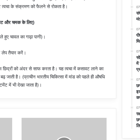
र त्वचा के संक्रमण को फैलने से रोकता है।
07
सं
मं
ावट और चमक के लिए)
07
पी
े हुए चावल का गाढ़ा पानी)।
मि
07
र लेप तैयार करें।
सो
मे
 छिद्रों को अंदर से साफ करता है। यह त्वचा में कसावट लाने का
प्
ढ़ जाती है। (प्राचीन भारतीय चिकित्सा में मांड को पहले ही औषधि
07
ेंट में भी देखा जाता है)।
छत
इक
कर
07
रक
छत
लि