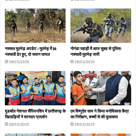
मुख्य सचिव ने स्वास्थ्य विभाग की गहन समीक्षा की
राज्य शासन की प्राथमिकता वाली योजनाओं की समीक्षा
नक्सल मुठभेड़ अपडेट : मुठभेड़ में 16
गोगंडा पहाड़ी में आज सुबह से पुलिस-
नक्सली ढेर हुए, दो जवान घायल
नक्सली मुठभेड़ जारी
29/03/2025
29/03/2025
वुडबॉल नेशनल चैंपियनशिप में छत्तीसगढ़ के
एम विष्णुदेव साय ने किया मनोविकास केंद्र
खिलाड़ियों ने शानदार प्रदर्शन
का निरीक्षण, बच्चों से की मुलाकात
29/03/2025
29/03/2025