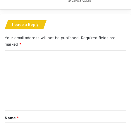
26/03/2025
Leave a Reply
Your email address will not be published.
Required fields are
marked
*
C
o
m
m
e
n
t
*
Name
*