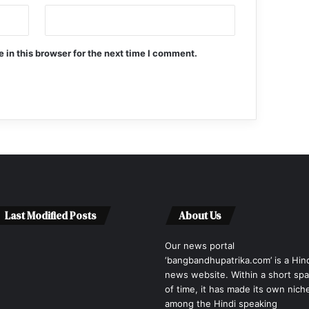
in this browser for the next time I comment.
Last Modified Posts
About Us
Our news portal
‘bangbandhupatrika.com’ is a Hin
news website. Within a short sp
of time, it has made its own nich
among the Hindi speaking