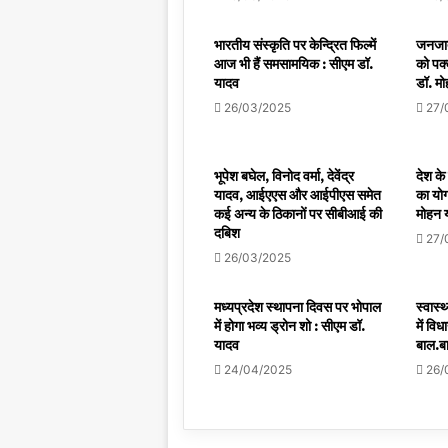
भारतीय संस्कृति पर केन्द्रित फिल्में
जनजाती
आज भी हैं समसामयिक : सीएम डॉ.
को पक्
यादव
डॉ. म
26/03/2025
27/
भूपेश बघेल, विनोद वर्मा, देवेंद्र
देश के 
यादव, आईएएस और आईपीएस समेत
का योग
कई अन्य के ठिकानों पर सीबीआई की
मोहन 
दबिश
27/
26/03/2025
मध्यप्रदेश स्थापना दिवस पर भोपाल
स्वास्
में होगा भव्य ड्रोन शो : सीएम डॉ.
में विध
यादव
बाल.ब
24/04/2025
26/