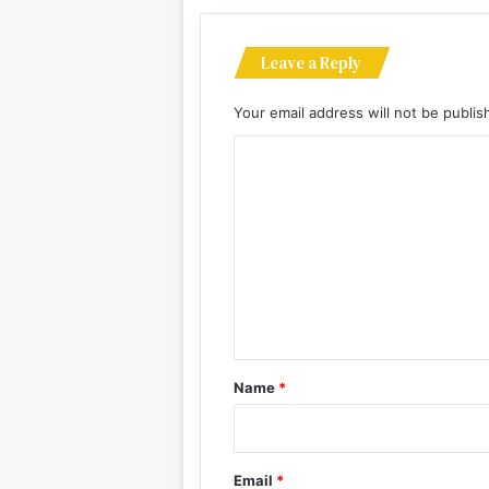
Leave a Reply
Your email address will not be publis
C
o
m
m
e
n
t
*
Name
*
Email
*