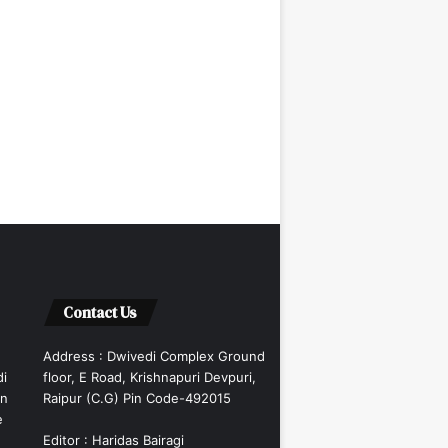
Contact Us
Address : Dwivedi Complex Ground
di
floor, E Road, Krishnapuri Devpuri,
an
Raipur (C.G) Pin Code-492015
e
Editor : Haridas Bairagi