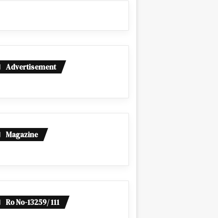
Advertisement
Magazine
Ro No-13259/ 111