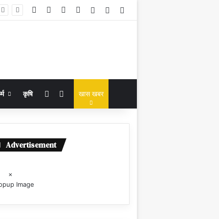
Facebook
X
YouTube
Instagram
Log In
Random Article
Sidebar
Random Article
Search for
्म
कृषि
खास खबर
Advertisement
×