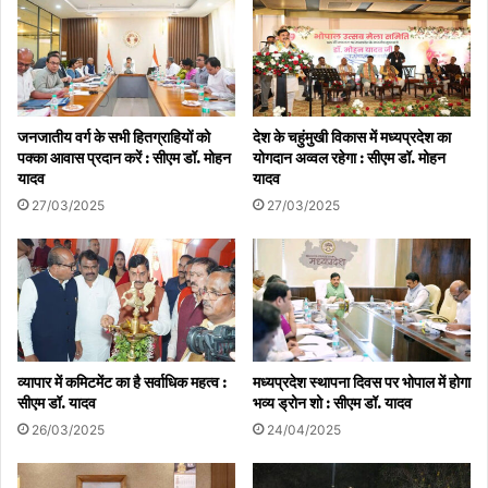
सिंचाई विस्तार: वर्तमान में 65 लाख हेक्टेयर सिंचित क्षेत्र को बढ़ाकर 2028-29
तक 100 लाख हेक्टेयर करने का महत्वाकांक्षी लक्ष्य रखा गया है।
विभिन्न विभागों की भूमिका और आवंटन
जनजातीय वर्ग के सभी हितग्राहियों को
देश के चहुंमुखी विकास में मध्यप्रदेश का
पक्का आवास प्रदान करें : सीएम डॉ. मोहन
योगदान अव्वल रहेगा : सीएम डॉ. मोहन
सरकार ने 16 विभागों को अलग-अलग जिम्मेदारियाँ सौंपी हैं, ताकि एक एकीकृत
यादव
यादव
विकास का खाका तैयार किया जा सके:
27/03/2025
27/03/2025
भविष्य की कार्ययोजना और तकनीक का समावेश
सरकार ने भविष्य की चुनौतियों को देखते हुए तकनीकी सुधारों पर विशेष ध्यान
केंद्रित किया है:
व्यापार में कमिटमेंट का है सर्वाधिक महत्व :
मध्यप्रदेश स्थापना दिवस पर भोपाल में होगा
जल संरक्षण: जल संसाधन विभाग ‘प्रति बूंद अधिक फसल’ (PMKSY) के तहत
सीएम डॉ. यादव
भव्य ड्रोन शो : सीएम डॉ. यादव
ड्रिप और फव्वारा सिंचाई के लिए ₹2400 करोड़ का अनुदान देगा।
26/03/2025
24/04/2025
डिजिटल क्रांति: विज्ञान एवं प्रौद्योगिकी विभाग द्वारा ‘अंकीय कृषि मिशन’ शुरू किया