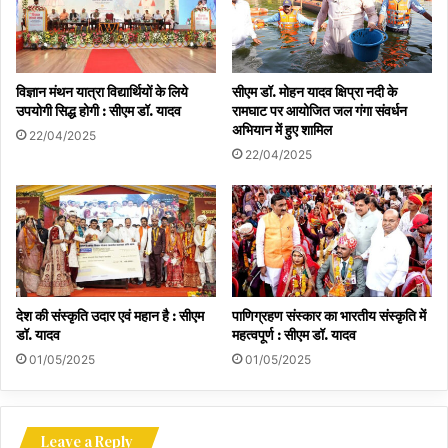
मुख्यमंत्री डॉ. यादव का यह मानना है कि प्रदेश की 60% आबादी कृषि से जुड़ी है,
इसलिए एक समृद्ध किसान ही ‘विकसित भारत 2047’ के सपने को साकार करने में
सबसे बड़ी भूमिका निभा सकता है।
विज्ञान मंथन यात्रा विद्यार्थियों के लिये
सीएम डॉ. मोहन यादव क्षिप्रा नदी के
उपयोगी सिद्ध होगी : सीएम डॉ. यादव
रामघाट पर आयोजित जल गंगा संवर्धन
अभियान में हुए शामिल
22/04/2025
22/04/2025
देश की संस्कृति उदार एवं महान है : सीएम
पाणिग्रहण संस्कार का भारतीय संस्कृति में
डॉ. यादव
महत्वपूर्ण : सीएम डॉ. यादव
01/05/2025
01/05/2025
Leave a Reply