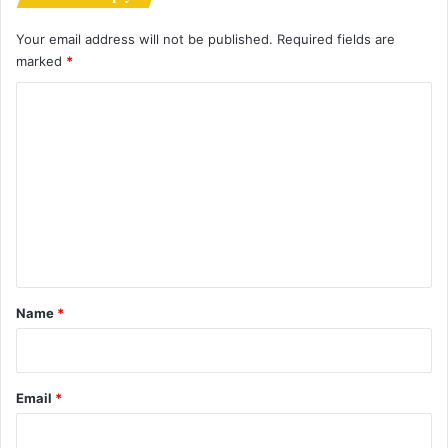
Your email address will not be published.
Required fields are
marked
*
C
o
m
m
e
n
t
*
Name
*
Email
*