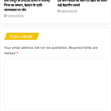
एम्स रायपुर के एनाटॉमी विभाग में राजेन्द्र
ऐसे करेंगे बादाम का सेवन तो सेहत को मिलेंगे
निगम का सम्मान, देहदान के प्रति
कई बेहतरीन फायदे
जागरूकता पर जोर
29/03/2025
10/02/2025
Leave a Reply
Your email address will not be published.
Required fields are
marked
*
C
o
m
m
e
n
t