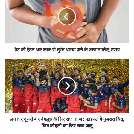
सादी खिचड़ी: इस दौरान बिना तेल, घी और मसालों के तैयार की गई हल्की खिचड़ी
खाएं। यह सुपाच्य होती है और पेट को आराम देती है।
दही का सेवन: दही में पाए जाने वाले गुड बैक्टीरिया (प्रोबायोटिक्स) पेट के संक्रमण
से लड़ने और पाचन क्रिया को दुरुस्त करने में मदद करते हैं।
पेट की ऐंठन और कब्ज से तुरंत आराम पाने के आसान घरेलू उपाय
केला: केला फाइबर से भरपूर और पचाने में आसान होता है। यह दस्त को नियंत्रित
करने और शरीर को तुरंत ऊर्जा देने में सहायक है।
मेथी दाना: डायरिया के लक्षणों को कम करने में मेथी का सेवन भी गुणकारी माना
जाता है।
भूलकर भी न करें इन चीजों का सेवन
तैलीय और मसालेदार भोजन: अत्यधिक तेल, घी और मिर्च-मसालों से बने भारी
लगातार दूसरी बार बेंगलुरु के सिर सजा ताज : फाइनल में गुजरात चित,
भोजन से पूरी तरह दूरी बना लें, क्योंकि यह पेट की परेशानी को और बढ़ा सकते हैं।
किंग कोहली का फिर चला जादू