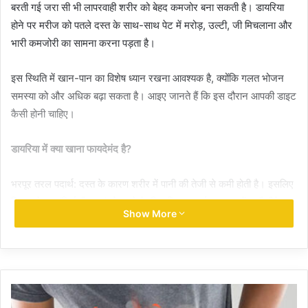
बरती गई जरा सी भी लापरवाही शरीर को बेहद कमजोर बना सकती है। डायरिया
होने पर मरीज को पतले दस्त के साथ-साथ पेट में मरोड़, उल्टी, जी मिचलाना और
भारी कमजोरी का सामना करना पड़ता है।
इस स्थिति में खान-पान का विशेष ध्यान रखना आवश्यक है, क्योंकि गलत भोजन
समस्या को और अधिक बढ़ा सकता है। आइए जानते हैं कि इस दौरान आपकी डाइट
कैसी होनी चाहिए।
डायरिया में क्या खाना फायदेमंद है?
भरपूर तरल पदार्थ: दस्त के कारण शरीर में पानी की तेजी से कमी होती है। इसलिए
डिहाइड्रेशन (निर्जलीकरण) से बचने के लिए दिनभर पर्याप्त मात्रा में पानी पीते
Show More
रहें।
ओ.आर.एस. (ORS) का घोल: शरीर में इलेक्ट्रोलाइट्स का संतुलन बनाए रखने
के लिए डॉक्टर की सलाह के अनुसार ओआरएस का घोल पीना सबसे बेहतर विकल्प
है।