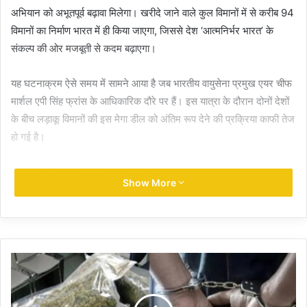
अभियान को अभूतपूर्व बढ़ावा मिलेगा। खरीदे जाने वाले कुल विमानों में से करीब 94
विमानों का निर्माण भारत में ही किया जाएगा, जिससे देश ‘आत्मनिर्भर भारत’ के
संकल्प की ओर मजबूती से कदम बढ़ाएगा।
यह घटनाक्रम ऐसे समय में सामने आया है जब भारतीय वायुसेना प्रमुख एयर चीफ
मार्शल एपी सिंह फ्रांस के आधिकारिक दौरे पर हैं। इस यात्रा के दौरान दोनों देशों
के बीच लड़ाकू विमानों की इस मेगा डील को अंतिम रूप देने की प्रक्रिया काफी तेज
हो गई है।
सौदे से जुड़ी अहम शर्तें और तकनीकी बातें
Show More
वायुसेना प्रमुख अपने फ्रांस दौरे के दौरान राफेल निर्माता कंपनी ‘दसॉल्ट एविएशन’
के साथ-साथ प्रसिद्ध मिसाइल निर्माता कंपनी ‘MBDA’ के संयंत्रों का भी दौरा कर
रहे हैं। भारत ने इस रक्षा सौदे को लेकर फ्रांस के सामने कुछ बेहद महत्वपूर्ण और
कड़े नियम रखे हैं:
विमानों का वर्गीकरण: इस सौदे में शामिल कुल 114 विमानों में से 88 सिंगल-सीटर