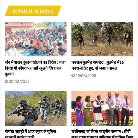
भारतीय इतिहास का सबसे बड़ा रक्षा सौदा
Related Articles
यह रक्षा परियोजना भारत के सैन्य इतिहास के सबसे बड़े विमान खरीद कार्यक्रमों में
से एक है। इसी साल फरवरी 2026 में रक्षा मंत्री की अगुवाई वाली रक्षा खरीद
परिषद (DAC) ने वायुसेना की क्षमता बढ़ाने के लिए इन 114 मल्टी-रोल फाइटर
एयरक्राफ्ट (MRFA) की खरीद को अपनी प्रारंभिक मंजूरी (AoN – आवश्यकता
की स्वीकृति) दे दी थी।
गांव में शराब दुकान खोलने का विरोध : कहा
नक्सल मुठभेड़ अपडेट : मुठभेड़ में 16
किसी भी कीमत पर नहीं खुलने देंगे शराब
नक्सली ढेर हुए, दो जवान घायल
वायुसेना प्रमुख की यह यात्रा सिर्फ राफेल की खरीद तक ही सीमित नहीं है, बल्कि
दुकान
29/03/2025
इसके जरिए भारत-फ्रांस रक्षा साझेदारी को एक नए मुकाम पर ले जाने की तैयारी
29/03/2025
है। इस दौरे में भारत के महत्वाकांक्षी स्वदेशी पांचवीं पीढ़ी के लड़ाकू विमान
(AMCA) प्रोजेक्ट के लिए इंजन तकनीक साझा करने और भारत में एयरोस्पेस
मैन्युफैक्चरिंग का एक मजबूत इकोसिस्टम तैयार करने जैसे दूरगामी विषयों पर भी
गंभीर चर्चा की जा रही है।
गोगंडा पहाड़ी में आज सुबह से पुलिस-
छत्तीसगढ़ को मिला राष्ट्रीय सम्मान : टीबी
नक्सली मुठभेड़ जारी
मुक्त ग्राम पंचायत अभियान में हासिल किया