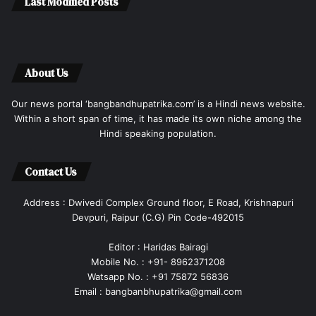
Last Modified Posts
About Us
Our news portal ‘bangbandhupatrika.com’ is a Hindi news website.
Within a short span of time, it has made its own niche among the
Hindi speaking population.
Contact Us
Address : Dwivedi Complex Ground floor, E Road, Krishnapuri
Devpuri, Raipur (C.G) Pin Code-492015
Editor : Haridas Bairagi
Mobile No. : +91- 8962371208
Watsapp No. : +91 75872 56836
Email : bangbanbhupatrika@gmail.com