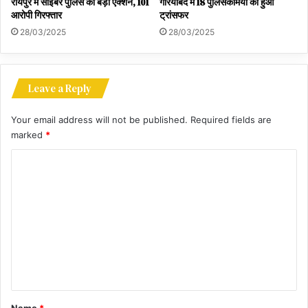
रायपुर में साइबर पुलिस का बड़ा एक्शन, 101
गरियाबंद में 18 पुलिसकर्मियों का हुआ
आरोपी गिरफ्तार
ट्रांसफर
28/03/2025
28/03/2025
Leave a Reply
Your email address will not be published.
Required fields are
marked
*
C
o
m
m
e
n
t
*