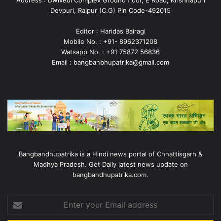
Address : Dwivedi Complex Ground floor, E Road, Krishnapuri
Devpuri, Raipur (C.G) Pin Code-492015
Editor : Haridas Bairagi
Mobile No. : +91- 8962371208
Watsapp No. : +91 75872 56836
Email : bangbanbhupatrika@gmail.com
Bangbandhupatrika is a Hindi news portal of Chhattisgarh &
Madhya Pradesh. Get Daily latest news update on
bangbandhupatrika.com.
Enter
your
Email