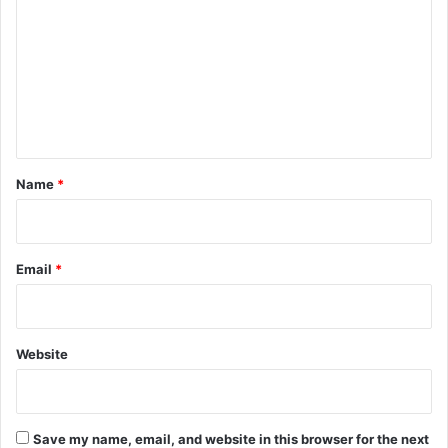
m
m
e
n
t
*
Name
*
Email
*
Website
Save my name, email, and website in this browser for the next